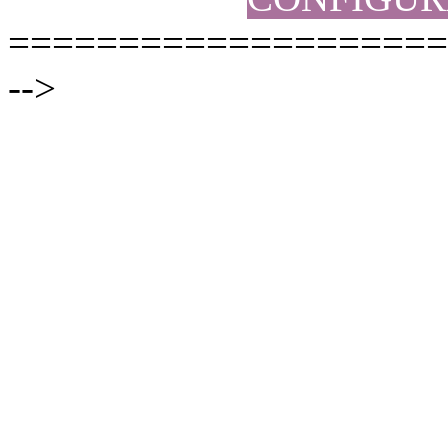
====================
-->