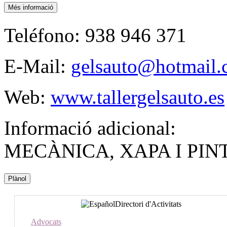
Més informació
Teléfono:
938 946 371
E-Mail:
gelsauto@hotmail
Web:
www.tallergelsauto.es
Informació adicional:
MECÀNICA, XAPA I PI
Plànol
Directori d'Activitats
Advocats