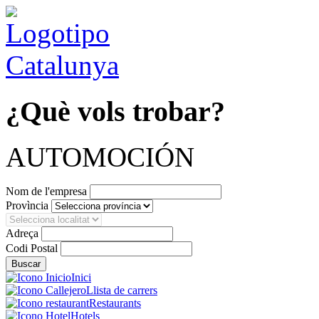
¿Què vols trobar?
AUTOMOCIÓN
Nom de l'empresa
Provìncia
Adreça
Codi Postal
Inici
Llista de carrers
Restaurants
Hotels