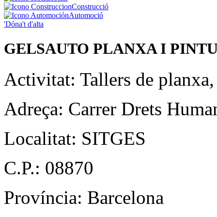
Construcció
Automoció
'Dóna't d'alta
GELSAUTO PLANXA I PINT
Activitat:
Tallers de planxa
Adreça:
Carrer Drets Human
Localitat:
SITGES
C.P.:
08870
Província:
Barcelona