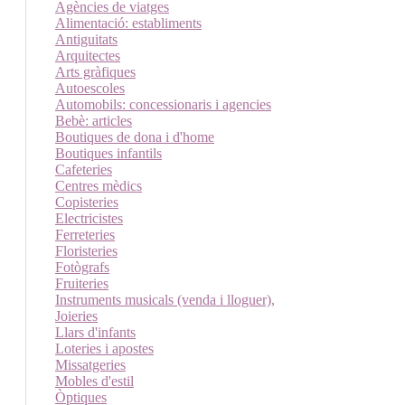
Agències de viatges
Alimentació: establiments
Antiguitats
Arquitectes
Arts gràfiques
Autoescoles
Automobils: concessionaris i agencies
Bebè: articles
Boutiques de dona i d'home
Boutiques infantils
Cafeteries
Centres mèdics
Copisteries
Electricistes
Ferreteries
Floristeries
Fotògrafs
Fruiteries
Instruments musicals (venda i lloguer),
Joieries
Llars d'infants
Loteries i apostes
Missatgeries
Mobles d'estil
Òptiques