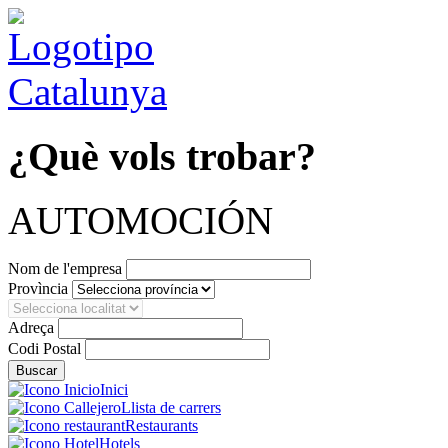
¿Què vols trobar?
AUTOMOCIÓN
Nom de l'empresa
Provìncia
Adreça
Codi Postal
Inici
Llista de carrers
Restaurants
Hotels