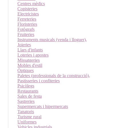
Centres mèdics
Copisteries
Electricistes
Ferreteries
Floristeries
Fotògrafs
Fruiteries
Instruments musicals (venda i lloguer),
Joieries
Llars d'infants
Loteries i apostes
Missatgeries
Mobles d'estil
Òptiques
Paletes (professionals de la construcció),
Pastisseries i confiteries
Psicòlegs
Restaurants
Sales de festa
Sastreries
Supermercats i hipermercats
Tanatoris
Turisme rural
Uniformes
Vehicles industrials