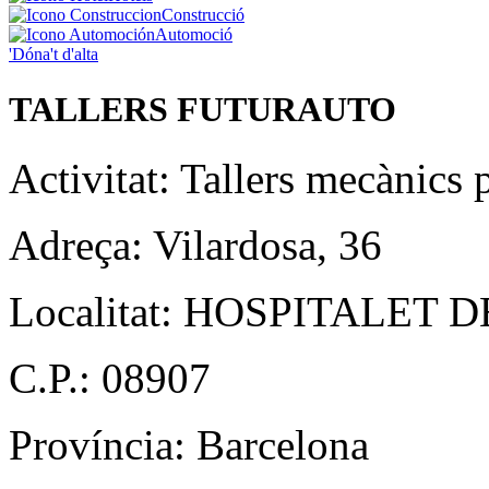
Construcció
Automoció
'Dóna't d'alta
TALLERS FUTURAUTO
Activitat:
Tallers mecànics 
Adreça:
Vilardosa, 36
Localitat:
HOSPITALET DE
C.P.:
08907
Província:
Barcelona