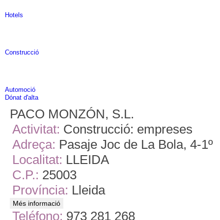
Hotels
Construcció
Automoció
Dónat d'alta
PACO MONZÓN, S.L.
Activitat:
Construcció: empreses
Adreça:
Pasaje Joc de La Bola, 4-1º
Localitat:
LLEIDA
C.P.:
25003
Província:
Lleida
Més informació
Teléfono:
973 281 268