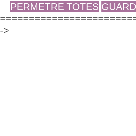
PERMETRE TOTES
GUARD
========================
->