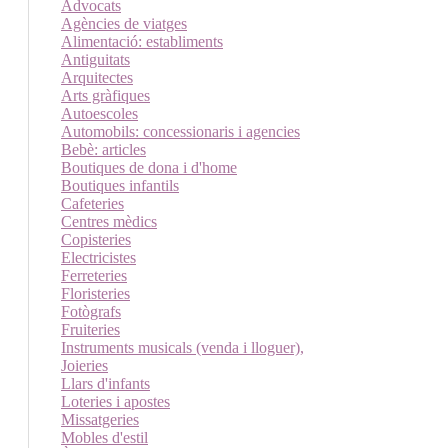
Advocats
Agències de viatges
Alimentació: establiments
Antiguitats
Arquitectes
Arts gràfiques
Autoescoles
Automobils: concessionaris i agencies
Bebè: articles
Boutiques de dona i d'home
Boutiques infantils
Cafeteries
Centres mèdics
Copisteries
Electricistes
Ferreteries
Floristeries
Fotògrafs
Fruiteries
Instruments musicals (venda i lloguer),
Joieries
Llars d'infants
Loteries i apostes
Missatgeries
Mobles d'estil