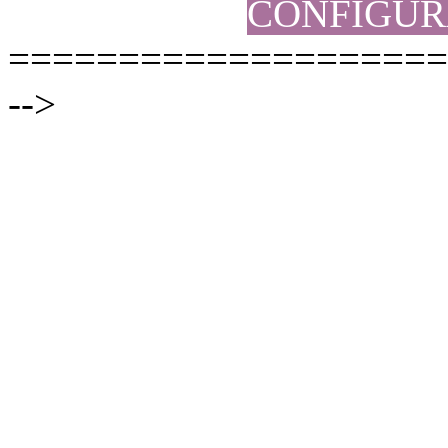
CONFIGUR
====================
-->