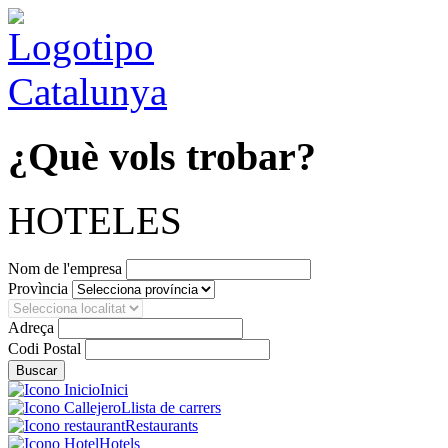
¿Què vols trobar?
HOTELES
Nom de l'empresa
Provìncia
Adreça
Codi Postal
Inici
Llista de carrers
Restaurants
Hotels