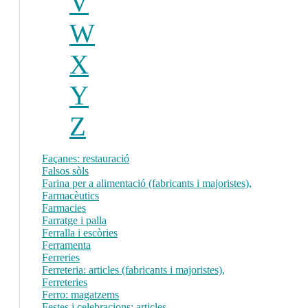
V
W
X
Y
Z
Façanes: restauració
Falsos sòls
Farina per a alimentació (fabricants i majoristes),
Farmacèutics
Farmacies
Farratge i palla
Ferralla i escòries
Ferramenta
Ferreries
Ferreteria: articles (fabricants i majoristes),
Ferreteries
Ferro: magatzems
Festes i celebracions: articles