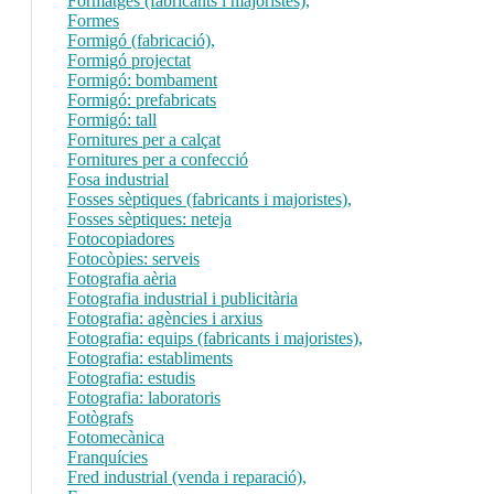
Formatges (fabricants i majoristes),
Formes
Formigó (fabricació),
Formigó projectat
Formigó: bombament
Formigó: prefabricats
Formigó: tall
Fornitures per a calçat
Fornitures per a confecció
Fosa industrial
Fosses sèptiques (fabricants i majoristes),
Fosses sèptiques: neteja
Fotocopiadores
Fotocòpies: serveis
Fotografia aèria
Fotografia industrial i publicitària
Fotografia: agències i arxius
Fotografia: equips (fabricants i majoristes),
Fotografia: establiments
Fotografia: estudis
Fotografia: laboratoris
Fotògrafs
Fotomecànica
Franquícies
Fred industrial (venda i reparació),