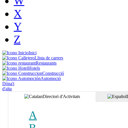
W
X
Y
Z
Inici
Llista de carrers
Restaurants
Hotels
Construcció
Automoció
Dóna't
d'alta
Directori d'Activitats
A
B