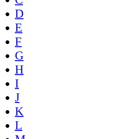
D
E
F
G
H
I
J
K
L