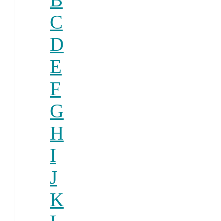
C
D
E
F
G
H
I
J
K