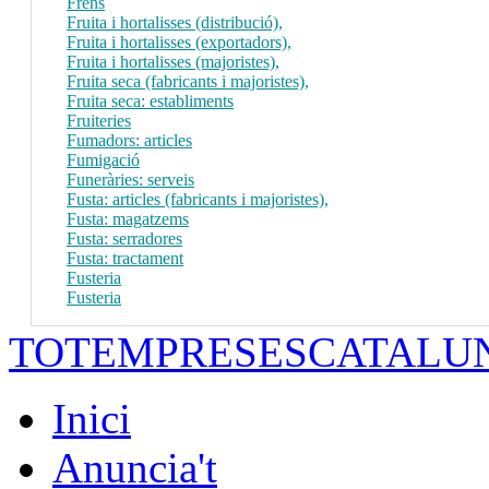
Frens
Fruita i hortalisses (distribució),
Fruita i hortalisses (exportadors),
Fruita i hortalisses (majoristes),
Fruita seca (fabricants i majoristes),
Fruita seca: establiments
Fruiteries
Fumadors: articles
Fumigació
Funeràries: serveis
Fusta: articles (fabricants i majoristes),
Fusta: magatzems
Fusta: serradores
Fusta: tractament
Fusteria
Fusteria
TOTEMPRESESCATALU
Inici
Anuncia't