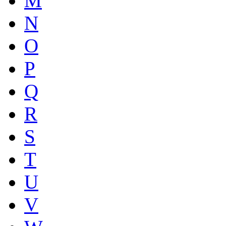
M
N
O
P
Q
R
S
T
U
V