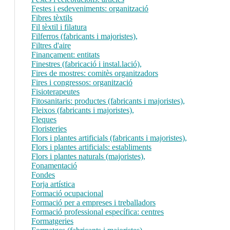
Festes i esdeveniments: organització
Fibres tèxtils
Fil tèxtil i filatura
Filferros (fabricants i majoristes),
Filtres d'aire
Finançament: entitats
Finestres (fabricació i instal.lació),
Fires de mostres: comitès organitzadors
Fires i congressos: organització
Fisioterapeutes
Fitosanitaris: productes (fabricants i majoristes),
Fleixos (fabricants i majoristes),
Fleques
Floristeries
Flors i plantes artificials (fabricants i majoristes),
Flors i plantes artificials: establiments
Flors i plantes naturals (majoristes),
Fonamentació
Fondes
Forja artística
Formació ocupacional
Formació per a empreses i treballadors
Formació professional específica: centres
Formatgeries