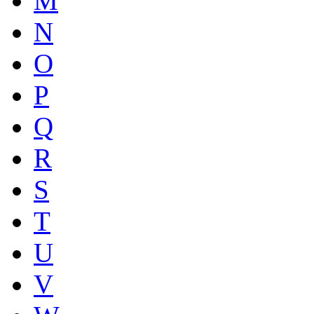
M
N
O
P
Q
R
S
T
U
V