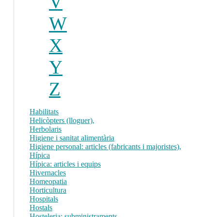
V
W
X
Y
Z
Habilitats
Helicòpters (lloguer),
Herbolaris
Higiene i sanitat alimentària
Higiene personal: articles (fabricants i majoristes),
Hípica
Hípica: articles i equips
Hivernacles
Homeopatia
Horticultura
Hospitals
Hostals
Hosteleria: subministraments