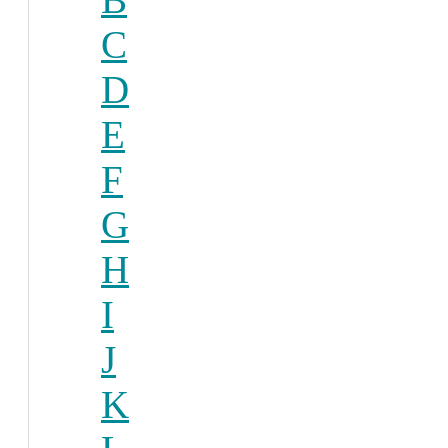
C
D
E
F
G
H
I
J
K