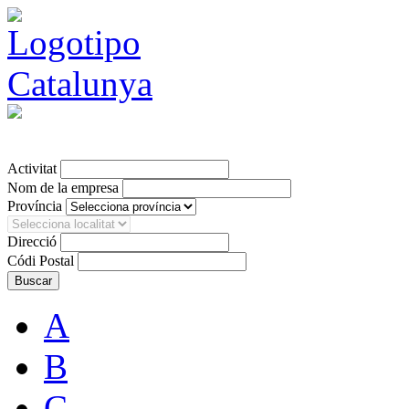
Ver en Castellano
Activitat
Nom de la empresa
Província
Direcció
Códi Postal
A
B
C