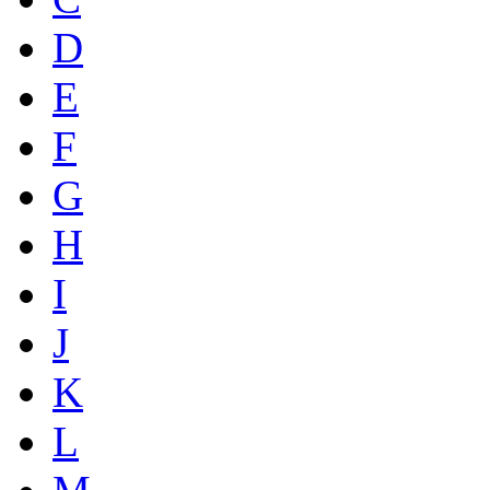
D
E
F
G
H
I
J
K
L