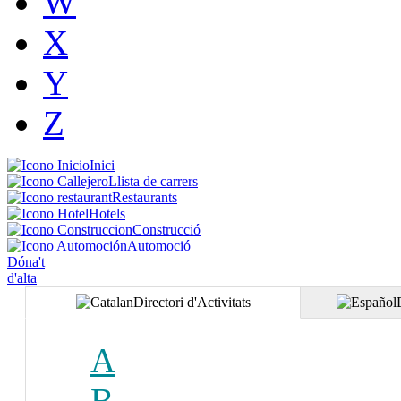
W
X
Y
Z
Inici
Llista de carrers
Restaurants
Hotels
Construcció
Automoció
Dóna't
d'alta
Directori d'Activitats
A
B