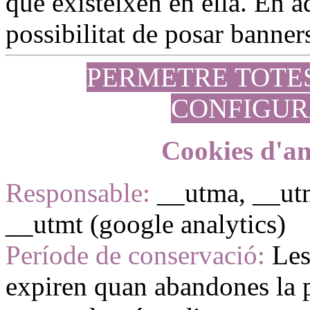
que existeixen en ella. En aq
possibilitat de posar banners
PERMETRE TOTE
CONFIGUR
Cookies d'an
Responsable:
__utma, __ut
__utmt (google analytics)
Període de conservació:
Les
expiren quan abandones la p