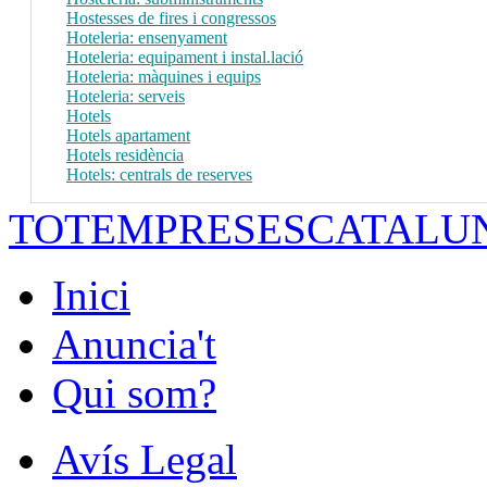
Hostesses de fires i congressos
Hoteleria: ensenyament
Hoteleria: equipament i instal.lació
Hoteleria: màquines i equips
Hoteleria: serveis
Hotels
Hotels apartament
Hotels residència
Hotels: centrals de reserves
TOTEMPRESESCATALU
Inici
Anuncia't
Qui som?
Avís Legal